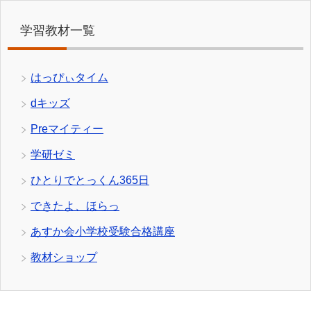
学習教材一覧
はっぴぃタイム
dキッズ
Preマイティー
学研ゼミ
ひとりでとっくん365日
できたよ、ほらっ
あすか会小学校受験合格講座
教材ショップ