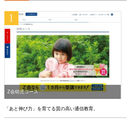
ド
ウ
で
開
き
ま
す
)
Z会幼児コース
「あと伸び力」を育てる質の高い通信教育。