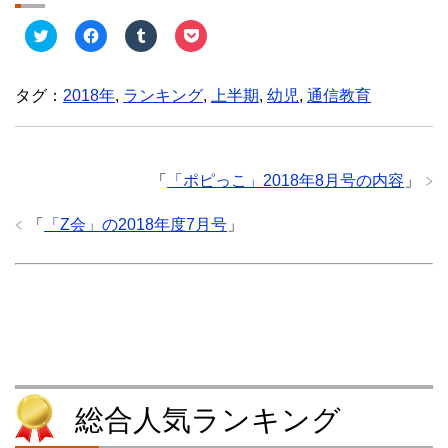
ク
F
ク
ク
リ
a
リ
リ
ッ
c
ッ
ッ
ク
e
ク
ク
し
b
し
し
タグ：
2018年
,
ランキング
,
上半期
,
幼児
,
通信教育
て
o
て
て
T
o
T
P
w
k
u
o
i
で
m
c
t
共
b
k
t
有
l
e
e
す
r
t
「
「ポピっこ」2018年8月号の内容
」
r
る
で
で
で
に
共
シ
共
は
有
ェ
「
「Z会」の2018年度7月号
」
有
ク
(
ア
(
リ
新
(
新
ッ
し
新
し
ク
い
し
い
し
ウ
い
ウ
て
ィ
ウ
ィ
く
ン
ィ
ン
だ
ド
ン
ド
さ
ウ
ド
ウ
い
で
ウ
で
(
開
で
開
新
き
開
き
し
ま
き
ま
い
す
ま
す
ウ
)
す
総合人気ランキング
)
ィ
)
ン