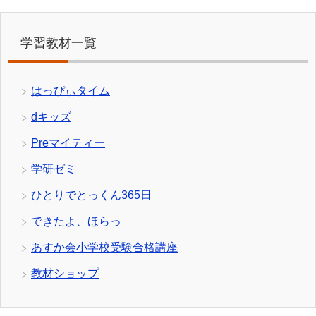
学習教材一覧
はっぴぃタイム
dキッズ
Preマイティー
学研ゼミ
ひとりでとっくん365日
できたよ、ほらっ
あすか会小学校受験合格講座
教材ショップ