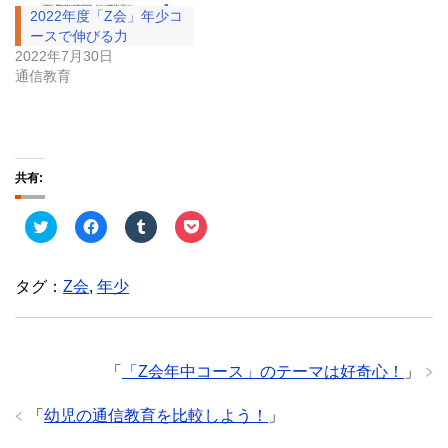
2022年度「Z会」年少コ
ースで伸びる力
2022年7月30日
通信教育
共有:
ク
F
ク
ク
リ
a
リ
リ
ッ
c
ッ
ッ
ク
e
ク
ク
し
b
し
し
タグ：
Z会
,
年少
て
o
て
て
T
o
T
P
w
k
u
o
i
で
m
c
t
共
b
k
t
有
l
e
e
す
r
t
「
「Z会年中コース」のテーマは好奇心！
」
r
る
で
で
で
に
共
シ
共
は
有
ェ
「
幼児の通信教育を比較しよう！
」
有
ク
(
ア
(
リ
新
(
新
ッ
し
新