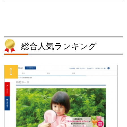
し
ク
い
し
い
し
ウ
い
ウ
て
ィ
ウ
ィ
く
ン
ィ
ン
だ
ド
ン
ド
さ
ウ
ド
ウ
い
で
ウ
で
(
開
で
開
新
き
開
き
し
ま
き
ま
い
す
ま
す
ウ
)
す
総合人気ランキング
)
ィ
)
ン
ド
ウ
で
開
き
ま
す
)