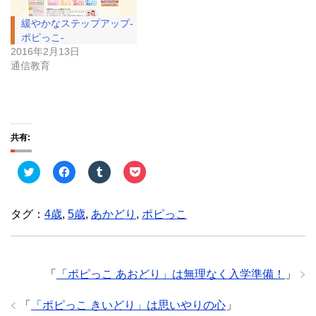
緩やかなステップアップ-
ポピっこ-
2016年2月13日
通信教育
共有:
ク
F
ク
ク
リ
a
リ
リ
ッ
c
ッ
ッ
ク
e
ク
ク
し
b
し
し
タグ：
4歳
,
5歳
,
あかどり
,
ポピっこ
て
o
て
て
T
o
T
P
w
k
u
o
i
で
m
c
t
共
b
k
t
有
l
e
e
す
r
t
「
「ポピっこ あおどり」は無理なく入学準備！
」
r
る
で
で
で
に
共
シ
共
は
有
ェ
「
「ポピっこ きいどり」は思いやりの心
」
有
ク
(
ア