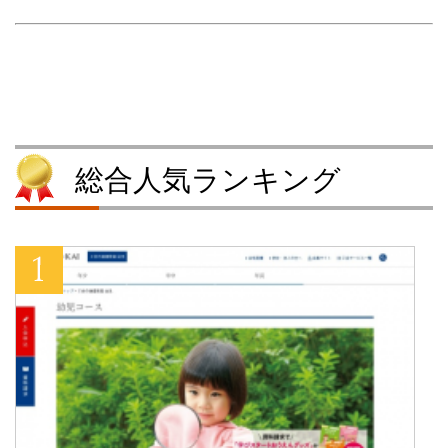
(
リ
新
(
新
ッ
し
新
し
ク
い
し
い
し
ウ
い
ウ
て
ィ
ウ
ィ
く
ン
ィ
ン
だ
ド
ン
ド
さ
ウ
ド
ウ
い
で
ウ
で
(
開
で
開
新
き
開
き
し
ま
き
ま
い
す
ま
す
ウ
)
す
総合人気ランキング
)
ィ
)
ン
ド
ウ
で
開
き
ま
す
)