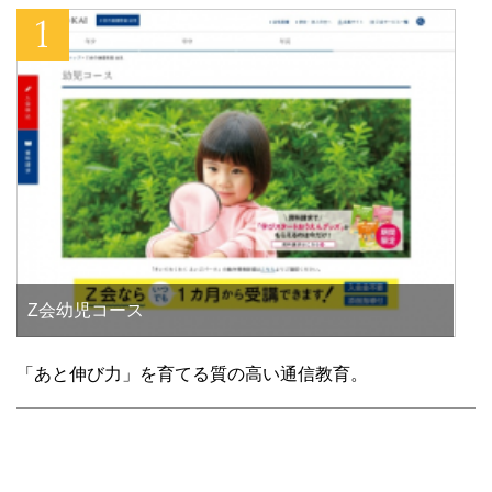
開
き
ま
す
)
Z会幼児コース
「あと伸び力」を育てる質の高い通信教育。