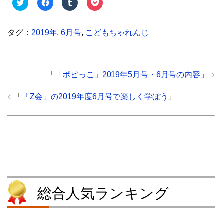
ク
F
ク
ク
リ
a
リ
リ
ッ
c
ッ
ッ
ク
e
ク
ク
し
b
し
し
タグ：
2019年
,
6月号
,
こどもちゃれんじ
て
o
て
て
T
o
T
P
w
k
u
o
i
で
m
c
t
共
b
k
t
有
l
e
e
す
r
t
「
「ポピっこ」2019年5月号・6月号の内容
」
r
る
で
で
で
に
共
シ
共
は
有
ェ
「
「Z会」の2019年度6月号で楽しく学ぼう
」
有
ク
(
ア
(
リ
新
(
新
ッ
し
新
し
ク
い
し
い
し
ウ
い
ウ
て
ィ
ウ
ィ
く
ン
ィ
ン
だ
ド
ン
ド
さ
ウ
ド
ウ
い
で
ウ
で
(
開
で
開
新
き
開
き
し
ま
き
ま
い
す
ま
す
ウ
)
す
総合人気ランキング
)
ィ
)
ン
ド
ウ
で