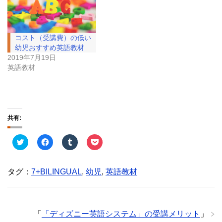
コスト（受講費）の低い
幼児おすすめ英語教材
2019年7月19日
英語教材
共有:
ク
F
ク
ク
リ
a
リ
リ
ッ
c
ッ
ッ
ク
e
ク
ク
し
b
し
し
タグ：
7+BILINGUAL
,
幼児
,
英語教材
て
o
て
て
T
o
T
P
w
k
u
o
i
で
m
c
t
共
b
k
t
有
l
e
e
す
r
t
「
「ディズニー英語システム」の受講メリット
」
r
る
で
で