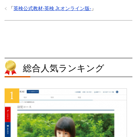
で
に
共
シ
共
は
有
ェ
「
英検公式教材-英検 Jr.オンライン版-
」
有
ク
(
ア
(
リ
新
(
新
ッ
し
新
し
ク
い
し
い
し
ウ
い
ウ
て
ィ
ウ
ィ
く
ン
ィ
ン
だ
ド
ン
ド
さ
ウ
ド
ウ
い
で
ウ
で
(
開
で
開
新
き
開
き
し
ま
き
ま
い
す
ま
す
ウ
)
す
総合人気ランキング
)
ィ
)
ン
ド
ウ
で
開
き
ま
す
)