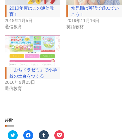
2019年度はこの通信教
幼児期は英語で遊んでい
育！
こう！
2019年1月5日
2019年11月16日
通信教育
英語教材
「ぷちドラゼミ」で小学
校の土台をつくる
2016年9月23日
通信教育
共有:
ク
F
ク
ク
リ
a
リ
リ