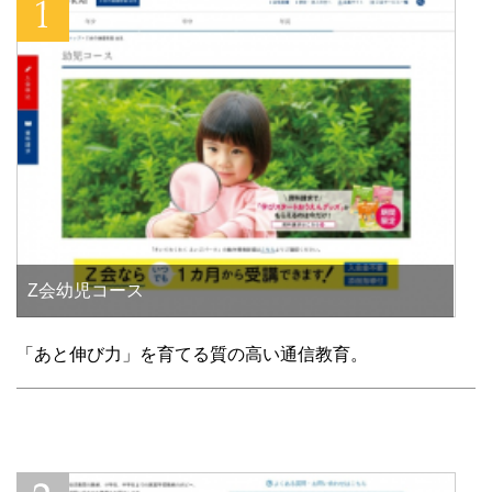
き
ま
す
)
Z会幼児コース
「あと伸び力」を育てる質の高い通信教育。