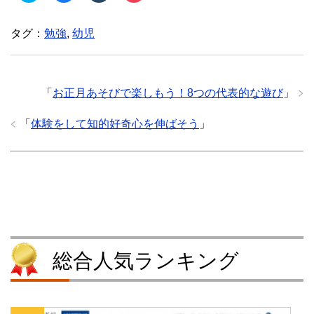
ッ
c
ッ
ッ
ク
e
ク
ク
し
b
し
し
タグ：
勉強
,
幼児
て
o
て
て
T
o
T
P
w
k
u
o
i
で
m
c
t
共
b
k
t
有
l
e
e
す
r
t
「
お正月あそびで楽しもう！8つの代表的な遊び
」
r
る
で
で
で
に
共
シ
共
は
有
ェ
「
体験をして知的好奇心を伸ばそう
」
有
ク
(
ア
(
リ
新
(
新
ッ
し
新
し
ク
い
し
い
し
ウ
い
ウ
て
ィ
ウ
ィ
く
ン
ィ
ン
だ
ド
ン
ド
さ
ウ
ド
ウ
い
で
ウ
で
(
開
で
開
新
き
開
き
し
ま
き
ま
い
す
ま
す
ウ
)
す
総合人気ランキング
)
ィ
)
ン
ド
ウ
で
開