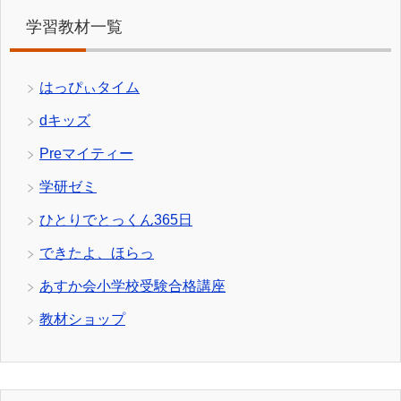
学習教材一覧
はっぴぃタイム
dキッズ
Preマイティー
学研ゼミ
ひとりでとっくん365日
できたよ、ほらっ
あすか会小学校受験合格講座
教材ショップ