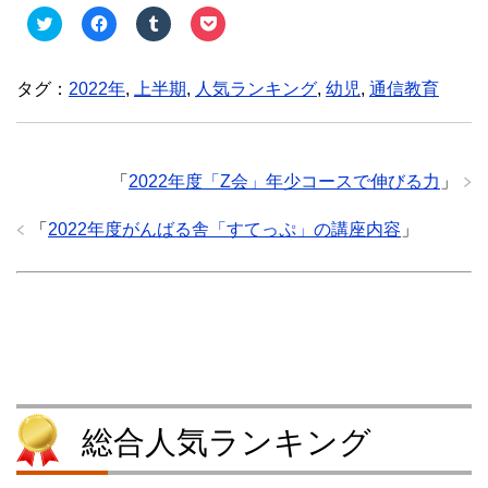
ク
F
ク
ク
リ
a
リ
リ
ッ
c
ッ
ッ
ク
e
ク
ク
し
b
し
し
タグ：
2022年
,
上半期
,
人気ランキング
,
幼児
,
通信教育
て
o
て
て
T
o
T
P
w
k
u
o
i
で
m
c
t
共
b
k
t
有
l
e
e
す
r
t
「
2022年度「Z会」年少コースで伸びる力
」
r
る
で
で
で
に
共
シ
共
は
有
ェ
「
2022年度がんばる舎「すてっぷ」の講座内容
」
有
ク
(
ア
(
リ
新
(
新
ッ
し
新
し
ク
い
し
い
し
ウ
い
ウ
て
ィ
ウ
ィ
く
ン
ィ
ン
だ
ド
ン
ド
さ
ウ
ド
ウ
い
で
ウ
で
(
開
で
開
新
き
開
き
し
ま
き
ま
い
す
ま
す
ウ
)
す
総合人気ランキング
)
ィ
)
ン
ド
ウ