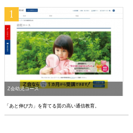
で
開
き
ま
す
)
Z会幼児コース
「あと伸び力」を育てる質の高い通信教育。