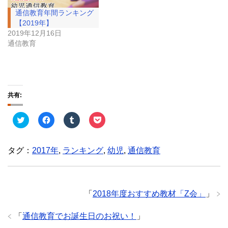
通信教育年間ランキング
【2019年】
2019年12月16日
通信教育
共有:
ク
F
ク
ク
リ
a
リ
リ
ッ
c
ッ
ッ
ク
e
ク
ク
し
b
し
し
タグ：
2017年
,
ランキング
,
幼児
,
通信教育
て
o
て
て
T
o
T
P
w
k
u
o
i
で
m
c
t
共
b
k
t
有
l
e
e
す
r
t
「
2018年度おすすめ教材「Z会」
」
r
る
で
で
で
に
共
シ
共
は
有
ェ
「
通信教育でお誕生日のお祝い！
」
有
ク
(
ア
(
リ
新
(