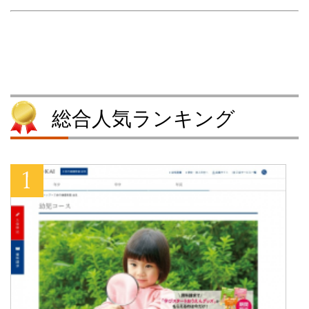
新
ッ
し
新
し
ク
い
し
い
し
ウ
い
ウ
て
ィ
ウ
ィ
く
ン
ィ
ン
だ
ド
ン
ド
さ
ウ
ド
ウ
い
で
ウ
で
(
開
で
開
新
き
開
き
し
ま
き
ま
い
す
ま
す
ウ
)
す
総合人気ランキング
)
ィ
)
ン
ド
ウ
で
開
き
ま
す
)