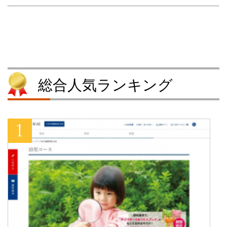
新
ッ
し
新
し
ク
い
し
い
し
ウ
い
ウ
て
ィ
ウ
ィ
く
ン
ィ
ン
だ
ド
ン
ド
さ
ウ
ド
ウ
い
で
ウ
で
(
開
で
開
新
き
開
き
し
ま
き
ま
い
す
ま
す
ウ
)
す
総合人気ランキング
)
ィ
)
ン
ド
ウ
で
開
き
ま
す
)