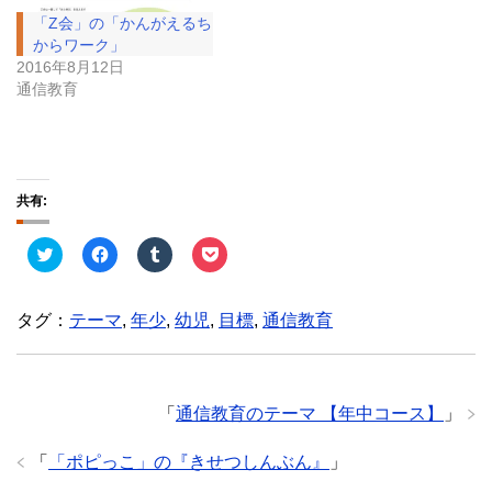
「Z会」の「かんがえるち
からワーク」
2016年8月12日
通信教育
共有:
ク
F
ク
ク
リ
a
リ
リ
ッ
c
ッ
ッ
ク
e
ク
ク
し
b
し
し
タグ：
テーマ
,
年少
,
幼児
,
目標
,
通信教育
て
o
て
て
T
o
T
P
w
k
u
o
i
で
m
c
t
共
b
k
t
有
l
e
e
す
r
t
「
通信教育のテーマ 【年中コース】
」
r
る
で
で
で
に
共
シ
共
は
有
ェ
「
「ポピっこ」の『きせつしんぶん』
」
有
ク
(
ア
(
リ
新
(