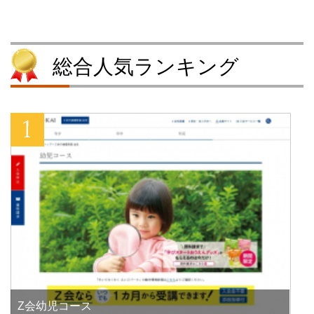
ド
さ
ウ
ド
ウ
い
で
ウ
で
(
開
で
開
新
き
開
き
し
ま
き
ま
い
す
ま
す
ウ
)
す
総合人気ランキング
)
ィ
)
ン
ド
ウ
で
開
き
ま
す
)
Z会幼児コース