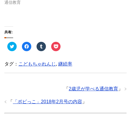
通信教育
共有:
ク
F
ク
ク
リ
a
リ
リ
ッ
c
ッ
ッ
ク
e
ク
ク
し
b
し
し
タグ：
こどもちゃれんじ
,
継続率
て
o
て
て
T
o
T
P
w
k
u
o
i
で
m
c
t
共
b
k
t
有
l
e
e
す
r
t
「
2歳児が学べる通信教育
」
r
る
で
で
で
に
共
シ
共
は
有
ェ
「
「ポピっこ」2018年2月号の内容
」
有
ク
(
ア
(
リ
新
(
新
ッ
し
新
し
ク
い
し
い
し
ウ
い
ウ
て
ィ
ウ
ィ
く
ン
ィ
ン
だ
ド
ン