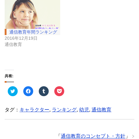
通信教育年間ランキング
2016年12月19日
通信教育
共有:
ク
F
ク
ク
リ
a
リ
リ
ッ
c
ッ
ッ
ク
e
ク
ク
し
b
し
し
タグ：
キャラクター
,
ランキング
,
幼児
,
通信教育
て
o
て
て
T
o
T
P
w
k
u
o
i
で
m
c
t
共
b
k
t
有
l
e
e
す
r
t
「
通信教育のコンセプト・方針
」
r
る
で
で