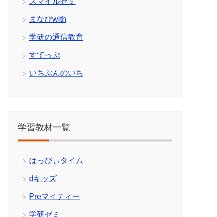
スマイルゼミ
まなびwith
学研の通信教育
すてっぷ
いちぶんのいち
学習教材一覧
はっぴぃタイム
dキッズ
Preマイティー
学研ゼミ