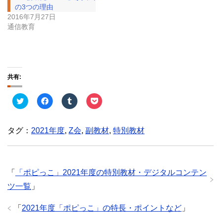
の3つの理由
2016年7月27日
通信教育
共有:
ク
F
ク
ク
リ
a
リ
リ
ッ
c
ッ
ッ
ク
e
ク
ク
し
b
し
し
タグ：
2021年度
,
Z会
,
副教材
,
特別教材
て
o
て
て
T
o
T
P
w
k
u
o
i
で
m
c
t
共
b
k
t
有
l
e
e
す
r
t
「
「ポピっこ」2021年度の特別教材・デジタルコンテン
r
る
で
で
で
に
共
シ
ツ一覧
」
共
は
有
ェ
有
ク
(
ア
(
リ
新
(
「
2021年度「ポピっこ」の特長・ポイントなど
」
新
ッ
し
新
し
ク
い
し