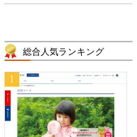
い
し
ウ
い
ウ
て
ィ
ウ
ィ
く
ン
ィ
ン
だ
ド
ン
ド
さ
ウ
ド
ウ
い
で
ウ
で
(
開
で
開
新
き
開
き
し
ま
き
ま
い
す
ま
す
ウ
)
す
)
ィ
)
ン
総合人気ランキング
ド
ウ
で
開
き
ま
す
)