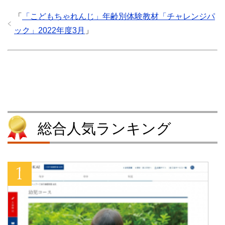
で
に
共
シ
共
は
有
ェ
「
「こどもちゃれんじ」年齢別体験教材「チャレンジパ
有
ク
(
ア
(
リ
新
(
ック」2022年度3月
」
新
ッ
し
新
し
ク
い
し
い
し
ウ
い
ウ
て
ィ
ウ
ィ
く
ン
ィ
ン
だ
ド
ン
ド
さ
ウ
ド
ウ
い
で
ウ
で
(
開
で
開
新
き
開
き
し
ま
き
ま
い
す
ま
す
ウ
)
す
)
ィ
)
ン
総合人気ランキング
ド
ウ
で
開
き
ま
す
)