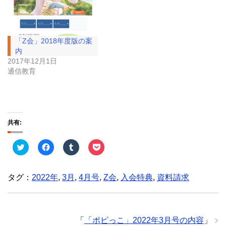
「Z会」2018年度版の案
内
2017年12月1日
通信教育
共有:
ク
F
ク
ク
リ
a
リ
リ
ッ
c
ッ
ッ
ク
e
ク
ク
し
b
し
し
タグ：
2022年
,
3月
,
4月号
,
Z会
,
入会特典
,
資料請求
て
o
て
て
T
o
T
P
w
k
u
o
i
で
m
c
t
共
b
k
t
有
l
e
e
す
r
t
「
「ポピっこ」2022年3月号の内容
」
r
る
で
で