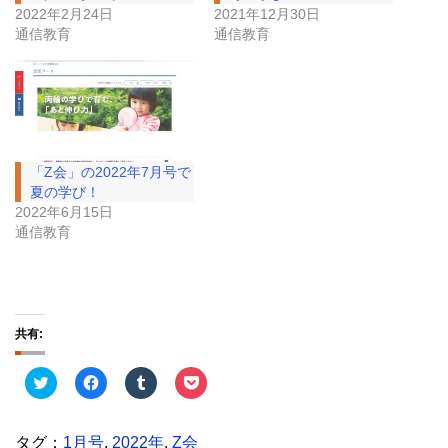
2022年2月24日
2021年12月30日
通信教育
通信教育
「Z会」の2022年7月号で
夏の学び！
2022年6月15日
通信教育
共有:
ク
F
ク
ク
リ
a
リ
リ
ッ
c
ッ
ッ
ク
e
ク
ク
し
b
し
し
タグ：
1月号
,
2022年
,
Z会
て
o
て
て