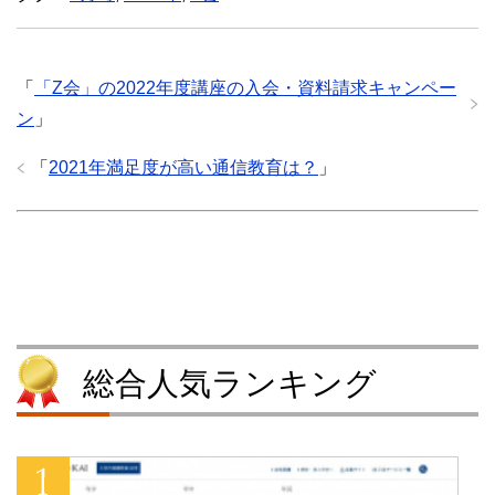
T
o
T
P
w
k
u
o
i
で
m
c
t
共
b
k
t
有
l
e
e
す
r
t
「
「Z会」の2022年度講座の入会・資料請求キャンペー
r
る
で
で
で
に
共
シ
ン
」
共
は
有
ェ
有
ク
(
ア
(
リ
新
(
「
2021年満足度が高い通信教育は？
」
新
ッ
し
新
し
ク
い
し
い
し
ウ
い
ウ
て
ィ
ウ
ィ
く
ン
ィ
ン
だ
ド
ン
ド
さ
ウ
ド
ウ
い
で
ウ
で
(
開
で
開
新
き
開
き
し
ま
き
ま
い
す
ま
す
ウ
)
す
)
ィ
)
ン
総合人気ランキング
ド
ウ
で
開
き
ま
す
)