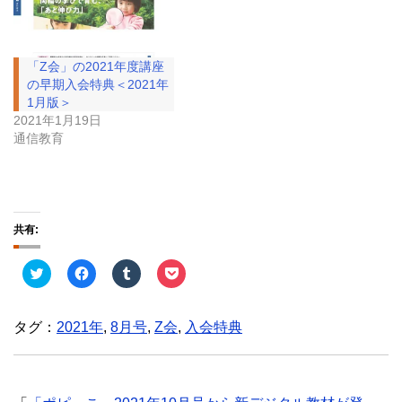
「Z会」の2021年度講座
の早期入会特典＜2021年
1月版＞
2021年1月19日
通信教育
共有:
ク
F
ク
ク
リ
a
リ
リ
ッ
c
ッ
ッ
ク
e
ク
ク
し
b
し
し
タグ：
2021年
,
8月号
,
Z会
,
入会特典
て
o
て
て
T
o
T
P
w
k
u
o
i
で
m
c
t
共
b
k
t
有
l
e
e
す
r
t