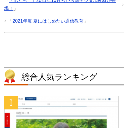
「
「ポピっこ」2021年10月号から新デジタル教材が登
r
る
で
で
で
に
共
シ
場！
」
共
は
有
ェ
有
ク
(
ア
(
リ
新
(
「
2021年度 夏にはじめたい通信教育
」
新
ッ
し
新
し
ク
い
し
い
し
ウ
い
ウ
て
ィ
ウ
ィ
く
ン
ィ
ン
だ
ド
ン
ド
さ
ウ
ド
ウ
い
で
ウ
で
(
開
で
開
新
き
開
き
し
ま
き
ま
い
す
ま
す
ウ
)
す
)
ィ
)
ン
総合人気ランキング
ド
ウ
で
開
き
ま
す
)