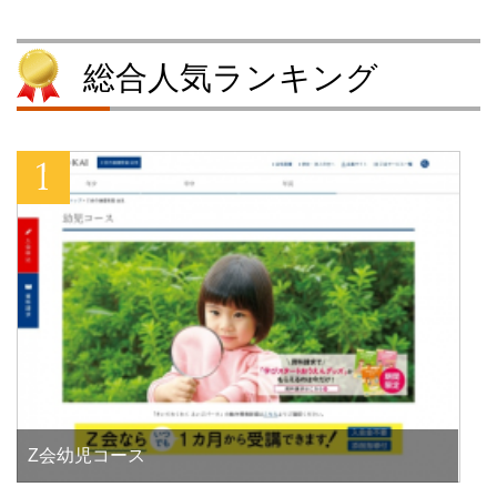
す
ウ
)
す
)
ィ
)
ン
ド
ウ
総合人気ランキング
で
開
き
ま
す
)
Z会幼児コース