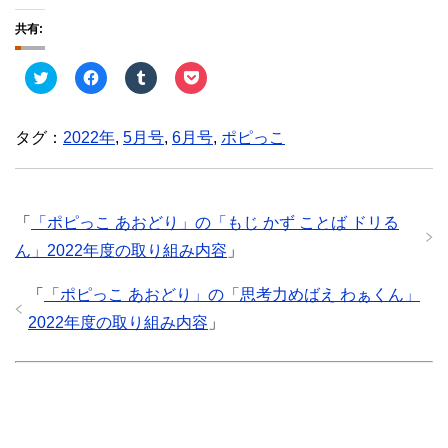
共有:
ク
F
ク
ク
リ
a
リ
リ
ッ
c
ッ
ッ
ク
e
ク
ク
し
b
し
し
タグ：
2022年
,
5月号
,
6月号
,
ポピっこ
て
o
て
て
T
o
T
P
w
k
u
o
i
で
m
c
t
共
b
k
t
有
l
e
e
す
r
t
「
「ポピっこ あおどり」の「もじ かず ことば ドリる
r
る
で
で
で
に
共
シ
ん」2022年度の取り組み内容
」
共
は
有
ェ
有
ク
(
ア
(
リ
新
(
「
「ポピっこ あおどり」の「思考力めばえ わぁくん」
新
ッ
し
新
し
ク
い
し
い
し
ウ
い
2022年度の取り組み内容
」
ウ
て
ィ
ウ
ィ
く
ン
ィ
ン
だ
ド
ン
ド
さ
ウ
ド
ウ
い
で
ウ
で
(
開
で
開
新
き
開
き
し
ま
き
ま
い
す
ま