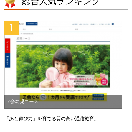
総合人気ランキング
)
ィ
)
ン
ド
ウ
で
開
き
ま
す
)
Z会幼児コース
「あと伸び力」を育てる質の高い通信教育。