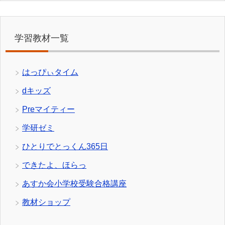
学習教材一覧
はっぴぃタイム
dキッズ
Preマイティー
学研ゼミ
ひとりでとっくん365日
できたよ、ほらっ
あすか会小学校受験合格講座
教材ショップ