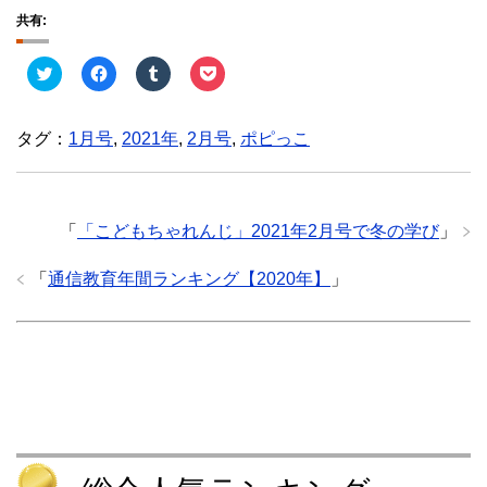
共有:
ク
F
ク
ク
リ
a
リ
リ
ッ
c
ッ
ッ
ク
e
ク
ク
し
b
し
し
タグ：
1月号
,
2021年
,
2月号
,
ポピっこ
て
o
て
て
T
o
T
P
w
k
u
o
i
で
m
c
t
共
b
k
t
有
l
e
e
す
r
t
「
「こどもちゃれんじ」2021年2月号で冬の学び
」
r
る
で
で
で
に
共
シ
共
は
有
ェ
「
通信教育年間ランキング【2020年】
」
有
ク
(
ア
(
リ
新
(
新
ッ
し
新
し
ク
い
し
い
し
ウ
い
ウ
て
ィ
ウ
ィ
く
ン
ィ
ン
だ
ド
ン
ド
さ
ウ
ド
ウ
い
で
ウ
で
(
開
で
開
新
き
開
き
し
ま
き
ま
い
す
ま
す
ウ
)
す