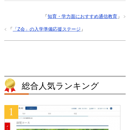
i
で
m
c
t
共
b
k
t
有
l
e
e
す
r
t
「
知育・学力面におすすめ通信教育
」
r
る
で
で
で
に
共
シ
共
は
有
ェ
「
「Z会」の入学準備応援ステージ
」
有
ク
(
ア
(
リ
新
(
新
ッ
し
新
し
ク
い
し
い
し
ウ
い
ウ
て
ィ
ウ
ィ
く
ン
ィ
ン
だ
ド
ン
ド
さ
ウ
ド
ウ
い
で
ウ
で
(
開
で
開
新
き
開
き
し
ま
き
ま
い
す
ま
す
ウ
)
す
総合人気ランキング
)
ィ
)
ン
ド
ウ
で
開
き
ま
す
)