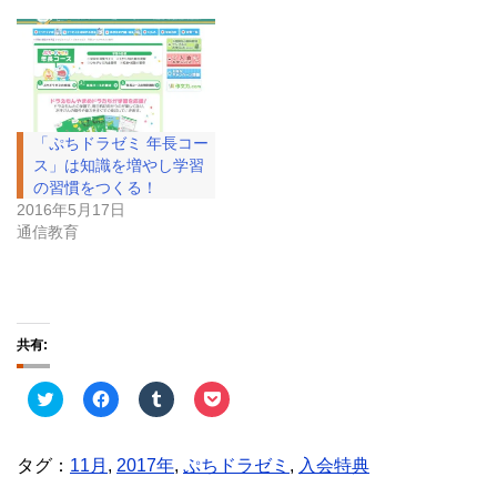
「ぷちドラゼミ 年長コー
ス」は知識を増やし学習
の習慣をつくる！
2016年5月17日
通信教育
共有:
ク
F
ク
ク
リ
a
リ
リ
ッ
c
ッ
ッ
ク
e
ク
ク
し
b
し
し
タグ：
11月
,
2017年
,
ぷちドラゼミ
,
入会特典
て
o
て
て
T
o
T
P
w
k
u
o