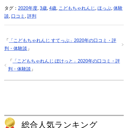
ク
e
ク
ク
し
b
し
し
タグ：
2020年度
,
3歳
,
4歳
,
こどもちゃれんじ
,
ほっぷ
,
体験
て
o
て
て
T
o
T
P
談
,
口コミ
w
,
評判
k
u
o
i
で
m
c
t
共
b
k
t
有
l
e
e
す
r
t
r
る
で
で
で
に
共
シ
「
「こどもちゃれんじ すてっぷ」2020年の口コミ・評
共
は
有
ェ
有
ク
(
ア
判・体験談
」
(
リ
新
(
新
ッ
し
新
し
ク
い
し
い
し
ウ
い
「
「こどもちゃれんじ ぽけっと」2020年の口コミ・評
ウ
て
ィ
ウ
ィ
く
ン
ィ
判・体験談
」
ン
だ
ド
ン
ド
さ
ウ
ド
ウ
い
で
ウ
で
(
開
で
開
新
き
開
き
し
ま
き
ま
い
す
ま
す
ウ
)
す
)
ィ
)
ン
ド
ウ
で
開
総合人気ランキング
き
ま