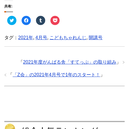
共有:
ク
F
ク
ク
リ
a
リ
リ
ッ
c
ッ
ッ
ク
e
ク
ク
し
b
し
し
タグ：
2021年
,
4月号
,
こどもちゃれんじ
,
開講号
て
o
て
て
T
o
T
P
w
k
u
o
i
で
m
c
t
共
b
k
t
有
l
e
e
す
r
t
「
2021年度がんばる舎「すてっぷ」の取り組み
」
r
る
で
で
で
に
共
シ
共
は
有
ェ
「
「Z会」の2021年4月号で1年のスタート！
」
有
ク
(
ア
(
リ
新
(
新
ッ
し
新
し
ク
い
し
い
し
ウ
い
ウ
て
ィ
ウ
ィ
く
ン
ィ
ン
だ
ド
ン
ド
さ
ウ
ド
ウ
い
で
ウ
で
(
開
で
開
新
き
開
き
し
ま
き
ま
い
す
ま
す
ウ
)
す