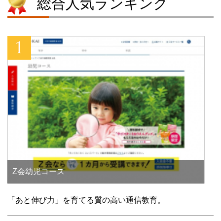
総合人気ランキング
)
ィ
)
ン
ド
ウ
で
開
き
ま
す
)
Z会幼児コース
「あと伸び力」を育てる質の高い通信教育。