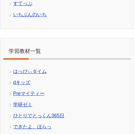
すてっぷ
いちぶんのいち
学習教材一覧
はっぴぃタイム
dキッズ
Preマイティー
学研ゼミ
ひとりでとっくん365日
できたよ、ほらっ