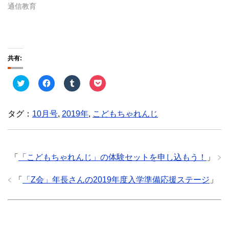
通信教育
共有:
ク
F
ク
ク
リ
a
リ
リ
ッ
c
ッ
ッ
ク
e
ク
ク
し
b
し
し
タグ：
10月号
,
2019年
,
こどもちゃれんじ
て
o
て
て
T
o
T
P
w
k
u
o
i
で
m
c
t
共
b
k
t
有
l
e
e
す
r
t
「
「こどもちゃれんじ」の体験セットを申し込もう！
」
r
る
で
で
で
に
共
シ
共
は
有
ェ
「
「Z会」年長さんの2019年度入学準備応援ステージ
」
有
ク
(
ア
(
リ
新
(
新
ッ
し
新
し
ク
い
し
い
し
ウ
い
ウ
て
ィ
ウ
ィ
く
ン
ィ
ン
だ
ド
ン