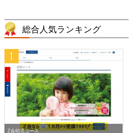
ド
さ
ウ
ド
ウ
い
で
ウ
で
(
開
で
開
新
き
開
き
し
ま
き
ま
い
す
ま
す
ウ
)
す
総合人気ランキング
)
ィ
)
ン
ド
ウ
で
開
き
ま
す
)
Z会幼児コース