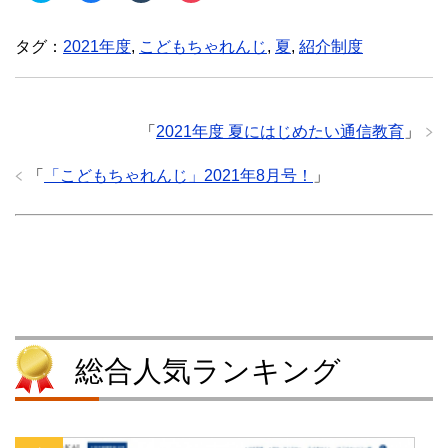
ッ
c
ッ
ッ
ク
e
ク
ク
し
b
し
し
タグ：
2021年度
,
こどもちゃれんじ
,
夏
,
紹介制度
て
o
て
て
T
o
T
P
w
k
u
o
i
で
m
c
t
共
b
k
t
有
l
e
e
す
r
t
「
2021年度 夏にはじめたい通信教育
」
r
る
で
で
で
に
共
シ
共
は
有
ェ
「
「こどもちゃれんじ」2021年8月号！
」
有
ク
(
ア
(
リ
新
(
新
ッ
し
新
し
ク
い
し
い
し
ウ
い
ウ
て
ィ
ウ
ィ
く
ン
ィ
ン
だ
ド
ン
ド
さ
ウ
ド
ウ
い
で
ウ
で
(
開
で
開
新
き
開
き
し
ま
き
ま
い
す
ま
す
ウ
)
す
総合人気ランキング
)
ィ
)
ン
ド
ウ
で
開