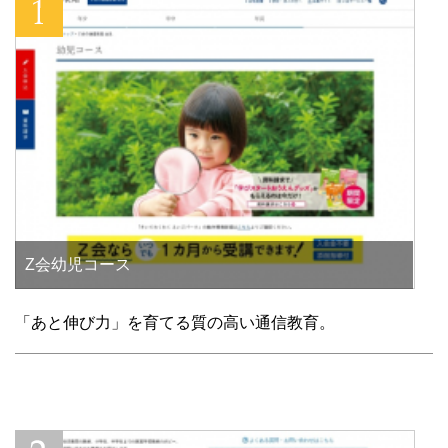
き
ま
す
)
Z会幼児コース
「あと伸び力」を育てる質の高い通信教育。