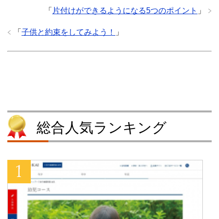
t
有
l
e
e
す
r
t
「
片付けができるようになる5つのポイント
」
r
る
で
で
で
に
共
シ
共
は
有
ェ
「
子供と約束をしてみよう！
」
有
ク
(
ア
(
リ
新
(
新
ッ
し
新
し
ク
い
し
い
し
ウ
い
ウ
て
ィ
ウ
ィ
く
ン
ィ
ン
だ
ド
ン
ド
さ
ウ
ド
ウ
い
で
ウ
で
(
開
で
開
新
き
開
き
し
ま
き
ま
い
す
ま
す
ウ
)
す
総合人気ランキング
)
ィ
)
ン
ド
ウ
で
開
き
ま
す
)