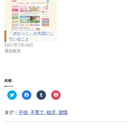
「ポピっこ」が大切にし
ていること
2017年7月14日
通信教育
共有:
ク
F
ク
ク
リ
a
リ
リ
ッ
c
ッ
ッ
ク
e
ク
ク
し
b
し
し
タグ：
子供
,
子育て
,
幼児
,
習慣
て
o
て
て
T
o
T
P
w
k
u
o
i
で
m
c
t
共
b
k