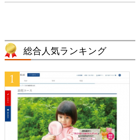
し
ク
い
し
い
し
ウ
い
ウ
て
ィ
ウ
ィ
く
ン
ィ
ン
だ
ド
ン
ド
さ
ウ
ド
ウ
い
で
ウ
で
(
開
で
開
新
き
開
き
し
ま
き
ま
い
す
ま
す
ウ
)
す
総合人気ランキング
)
ィ
)
ン
ド
ウ
で
開
き
ま
す
)