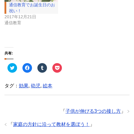
通信教育でお誕生日のお
祝い！
2017年12月21日
通信教育
共有:
ク
F
ク
ク
リ
a
リ
リ
ッ
c
ッ
ッ
ク
e
ク
ク
し
b
し
し
タグ：
効果
,
幼児
,
絵本
て
o
て
て
T
o
T
P
w
k
u
o
i
で
m
c
t
共
b
k
t
有
l
e
e
す
r
t
「
子供が伸びる3つの接し方
」
r
る
で
で
で
に
共
シ
共
は
有
ェ
「
家庭の方針に沿って教材を選ぼう！
」
有
ク
(
ア
(
リ
新
(
新
ッ
し
新