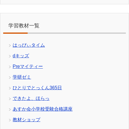
学習教材一覧
はっぴぃタイム
dキッズ
Preマイティー
学研ゼミ
ひとりでとっくん365日
できたよ、ほらっ
あすか会小学校受験合格講座
教材ショップ