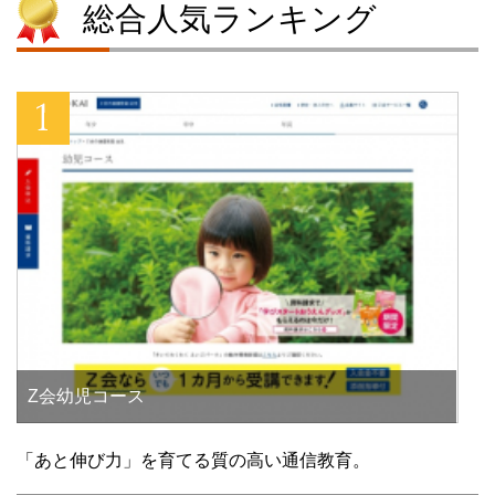
総合人気ランキング
開
新
き
開
き
し
ま
き
ま
い
す
ま
す
ウ
)
す
)
ィ
)
ン
ド
ウ
で
開
き
ま
す
)
Z会幼児コース
「あと伸び力」を育てる質の高い通信教育。