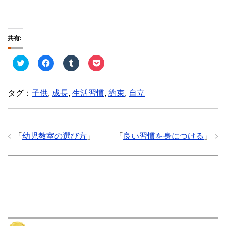
共有:
ク
F
ク
ク
リ
a
リ
リ
ッ
c
ッ
ッ
ク
e
ク
ク
し
b
し
し
タグ：
子供
,
成長
,
生活習慣
,
約束
,
自立
て
o
て
て
T
o
T
P
w
k
u
o
i
で
m
c
t
共
b
k
t
有
l
e
e
す
r
t
「
幼児教室の選び方
」
「
良い習慣を身につける
」
r
る
で
で
で
に
共
シ
共
は
有
ェ
有
ク
(
ア
(
リ
新
(
新
ッ
し
新
し
ク
い
し
い
し
ウ
い
ウ
て
ィ
ウ
ィ
く
ン
ィ
ン
だ
ド
ン
ド
さ
ウ
ド
ウ
い
で
ウ
で
(
開
で